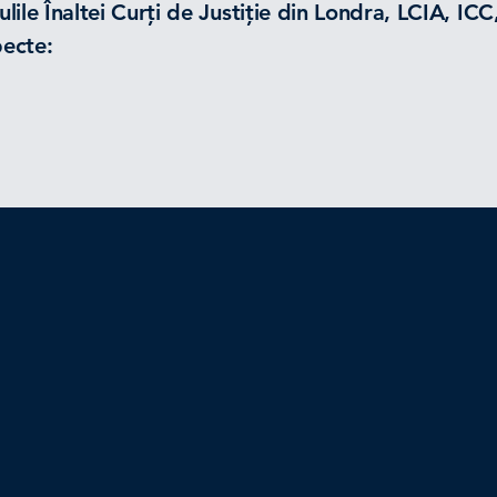
lile Înaltei Curți de Justiție din Londra, LCIA, ICC
pecte: