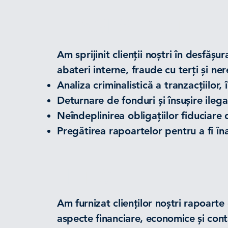
INVESTIGAȚII
Am sprijinit clienții noștri în desfă
abateri interne, fraude cu terți și nere
Analiza criminalistică a tranzacțiilor, 
Deturnare de fonduri și însușire ilega
Neîndeplinirea obligațiilor fiduciar
Pregătirea rapoartelor pentru a fi îna
LITIGII
Am furnizat clienților noștri rapoarte
aspecte financiare, economice și contab