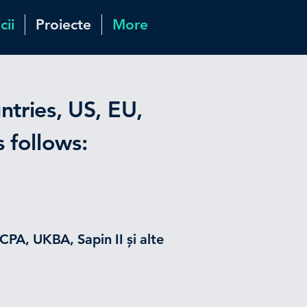
cii
Proiecte
More
ntries, US, EU,
 follows:
CPA, UKBA, Sapin II și alte