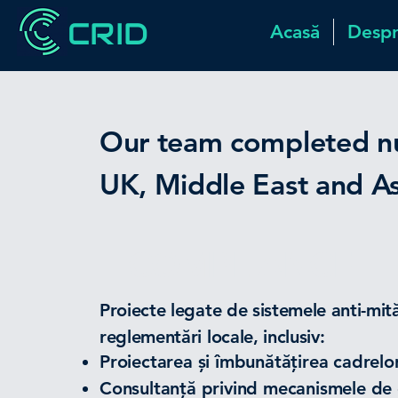
CRID
Acasă
Despr
Our
​ team completed nu
UK, Middle East and As
COMPLIANCE
Proiecte legate de sistemele anti-mit
reglementări locale, inclusiv:
Proiectarea și îmbunătățirea cadrel
Consultanță privind mecanismele de d