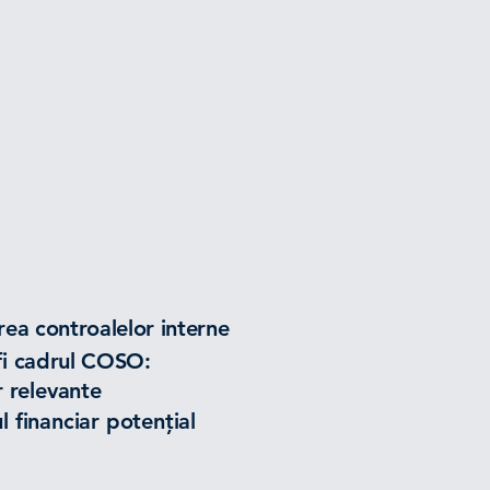
area controalelor interne
 fi cadrul COSO:
r relevante
l financiar potențial