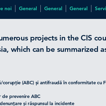
e noi
General
General
General
Servi
merous projects in the CIS cou
ia, which can be summarized as
ă/corupție (ABC) și antifraudă în conformitate cu F
or de prevenire ABC
enunțare și răspunsul la incidente